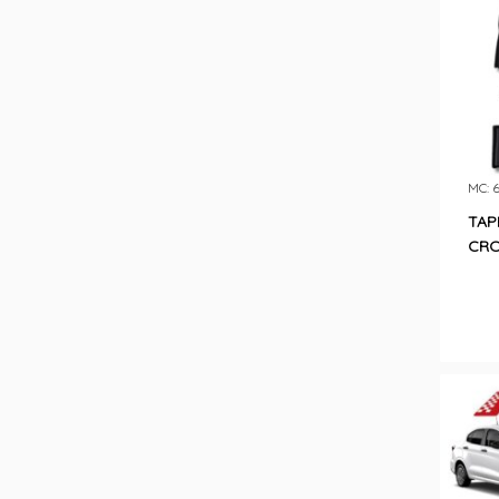
MC: 
TAP
CRO