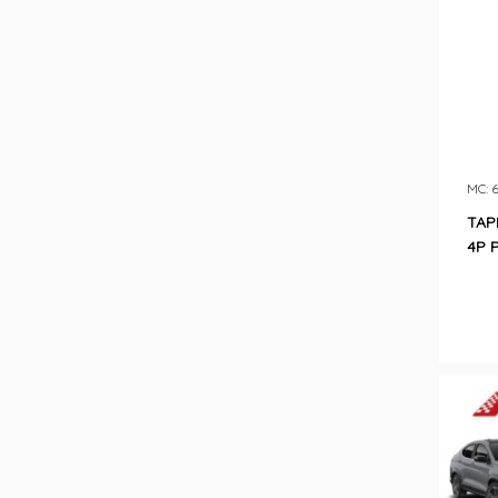
MC: 
TAP
4P 