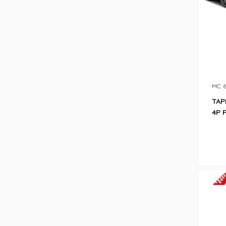
MC: 
TAP
4P 