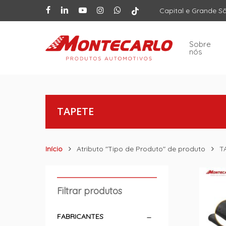
Skip
facebook
linkedin
youtube
instagram
whatsapp
tiktok
Capital e Grande S
to
main
content
Sobre
nós
TAPETE
Início
Atributo "Tipo de Produto" de produto
T
Filtrar produtos
FABRICANTES