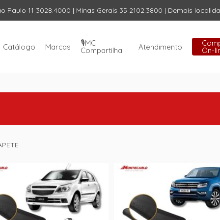
ão Paulo 11 3028.4000 | Minas Gerais 35 2102.3800 | Demais locali
Carrinho
🎙️MC
Com
Catálogo
Marcas
Atendimento
Compartilha
On-li
APETE