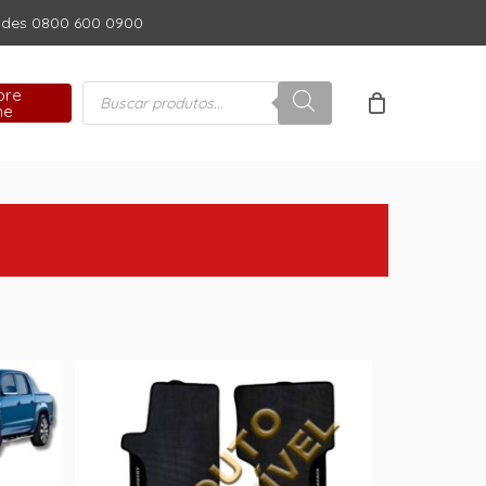
dades 0800 600 0900
Close
Cart
Pesquisar
pre
produtos
ne