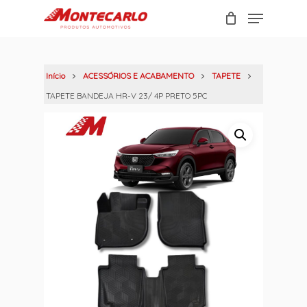
Skip
Menu
to
Carrinho
Close
main
Cart
content
Início
ACESSÓRIOS E ACABAMENTO
TAPETE
TAPETE BANDEJA HR-V 23/ 4P PRETO 5PC