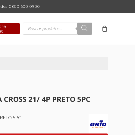
dades 0800 600 0900
Close
Cart
Pesquisar
pre
produtos
ne
 CROSS 21/ 4P PRETO 5PC
PRETO 5PC