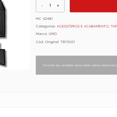
MC:
62481
Categorias:
ACESSÓRIOS E ACABAMENTO
,
TA
Marca:
GRID
Cód. Original: TB13001
Consulte seu vendedor para saber sobre o desconto 