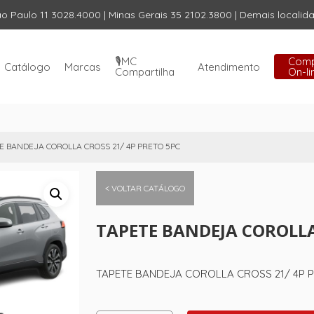
ão Paulo 11 3028.4000 | Minas Gerais 35 2102.3800 | Demais locali
Carrinho
🎙️MC
Com
Catálogo
Marcas
Atendimento
Compartilha
On-li
E BANDEJA COROLLA CROSS 21/ 4P PRETO 5PC
< VOLTAR CATÁLOGO
TAPETE BANDEJA COROLLA
TAPETE BANDEJA COROLLA CROSS 21/ 4P 