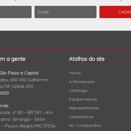
om a gente
Atalhos do site
ão Paulo e Capital
Home
eu, 660 Vila Guilherme
A Montecarlo
lo/SP 02064-050
Catálogo
4000
Equipe Interna
rais
Representantes
icular, nº 80 – BR 381 – Km
Cadastre-se
Bairro Ipiranga – Setor
MC Compartilha
al – Pouso Alegre/MG 37556-