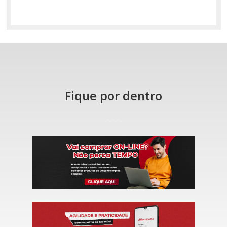
Fique por dentro
https://online.montecarlonet.co
https://play.google.com/store/
id=br.com.opencompany.minham