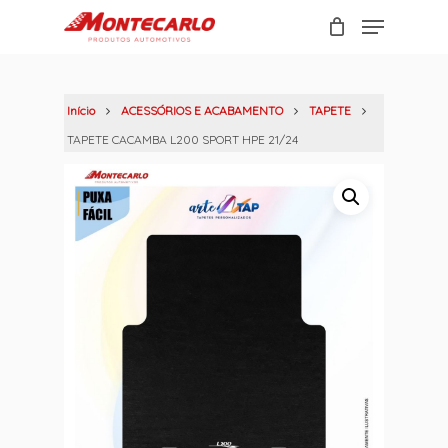
Skip
Menu
to
Carrinho
Close
main
Cart
content
Início
ACESSÓRIOS E ACABAMENTO
TAPETE
TAPETE CACAMBA L200 SPORT HPE 21/24