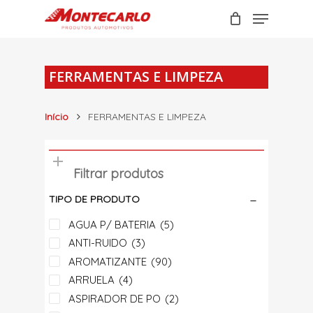
Skip
Menu
to
Carrinho
Close
main
Cart
content
FERRAMENTAS E LIMPEZA
Início
FERRAMENTAS E LIMPEZA
Filtrar produtos
TIPO DE PRODUTO
AGUA P/ BATERIA
(5)
ANTI-RUIDO
(3)
AROMATIZANTE
(90)
ARRUELA
(4)
ASPIRADOR DE PO
(2)