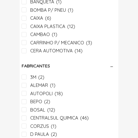
BANQUETA
(1)
BOMBA P/ PNEU
(1)
CAIXA
(6)
CAIXA PLASTICA
(12)
CAMBAO
(1)
CARRINHO P/ MECANICO
(3)
CERA AUTOMOTIVA
(14)
CHAVE
(84)
FABRICANTES
CHAVE DE RODA
(5)
COLA
(10)
3M
(2)
CONE
(2)
ALEMAR
(1)
DESCARBONIZANTE
(2)
AUTOPOLI
(18)
DESENGRAXANTE
(1)
BEPO
(2)
DESENGRIPANTE
(3)
BOSAL
(12)
DIVERSO ADITIVO E LUBRIFICANTE
(30)
CENTRALSUL QUIMICA
(46)
ESPATULA
(46)
CORZUS
(1)
ESPONJA
(6)
D PAULA
(2)