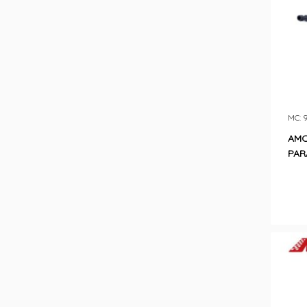
MC: 
AMO
PAR