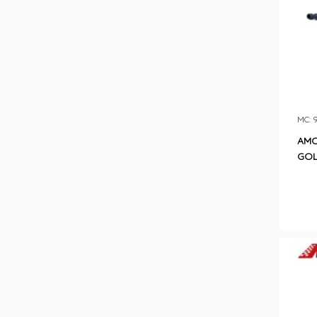
MC: 
AMO
GOL