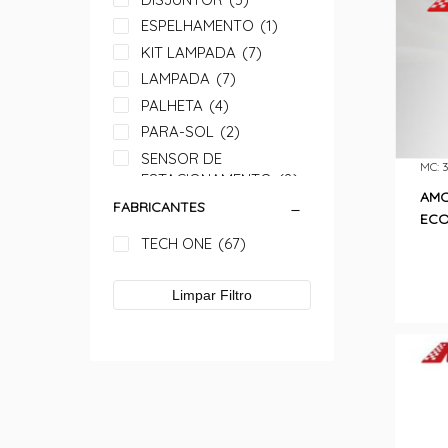
ESPELHAMENTO
(1)
KIT LAMPADA
(7)
LAMPADA
(7)
PALHETA
(4)
PARA-SOL
(2)
SENSOR DE
MC: 
ESTACIONAMENTO
(8)
AMO
SIRENE
(1)
FABRICANTES
ECO
TECH ONE
(67)
Limpar Filtro