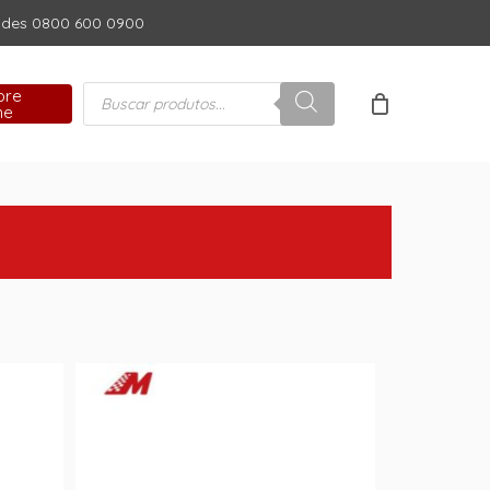
dades 0800 600 0900
Close
Cart
Pesquisar
pre
produtos
ne