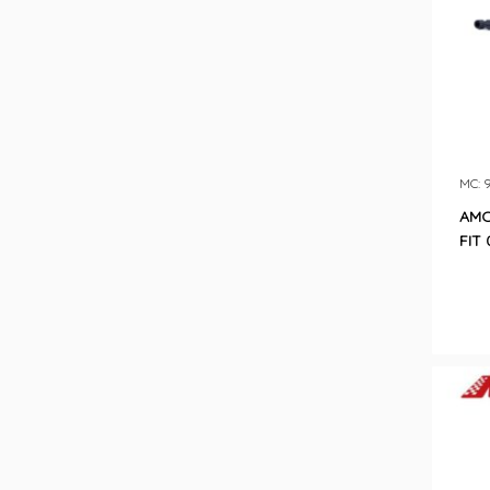
MC: 
AMO
FIT