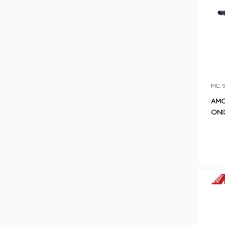
MC: 
AMO
ONI