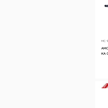
MC: 
AMO
KA 