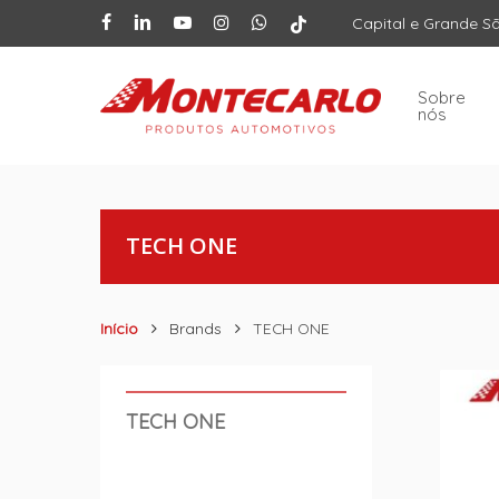
Skip
facebook
linkedin
youtube
instagram
whatsapp
tiktok
Capital e Grande S
to
main
content
Sobre
nós
TECH ONE
Início
Brands
TECH ONE
TECH ONE