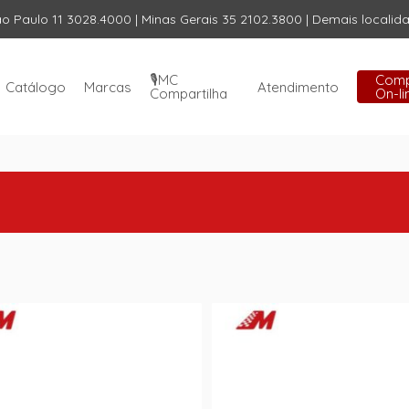
ão Paulo 11 3028.4000 | Minas Gerais 35 2102.3800 | Demais locali
Carrinho
🎙️MC
Com
Catálogo
Marcas
Atendimento
Compartilha
On-li