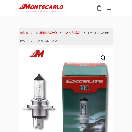
Skip
Menu
to
Carrinho
Close
main
Cart
content
Início
ILUMINAÇÃO
LAMPADA
LAMPADA H4
12V 60/55W STANDARD