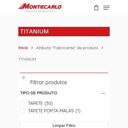
Skip
Menu
to
Carrinho
Close
main
Cart
content
TITANIUM
Início
Atributo "Fabricante" de produto
TITANIUM
Filtrar produtos
TIPO DE PRODUTO
TAPETE
(30)
TAPETE PORTA-MALAS
(1)
Limpar Filtro