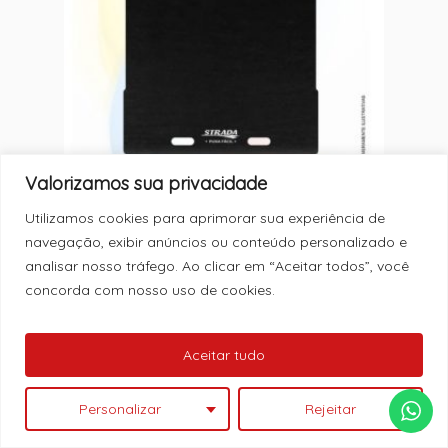
Valorizamos sua privacidade
MC: 69934
Utilizamos cookies para aprimorar sua experiência de
TAPETE CACAMBA STRADA 98/ CAB
DUPLA
navegação, exibir anúncios ou conteúdo personalizado e
analisar nosso tráfego. Ao clicar em “Aceitar todos”, você
concorda com nosso uso de cookies.
Nenhum produto no carrinho.
Aceitar tudo
Ver Catálogo
Personalizar
Rejeitar