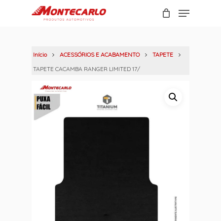
Skip
Menu
to
Carrinho
Close
main
Cart
content
Início
ACESSÓRIOS E ACABAMENTO
TAPETE
TAPETE CACAMBA RANGER LIMITED 17/