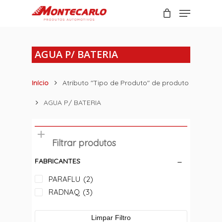
Skip
Menu
to
Carrinho
Close
main
Cart
content
AGUA P/ BATERIA
Início
Atributo "Tipo de Produto" de produto
AGUA P/ BATERIA
Filtrar produtos
FABRICANTES
PARAFLU
(2)
RADNAQ
(3)
Limpar Filtro