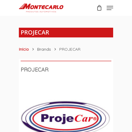
Skip
Menu
to
Carrinho
Close
main
Cart
content
PROJECAR
Início
Brands
PROJECAR
PROJECAR