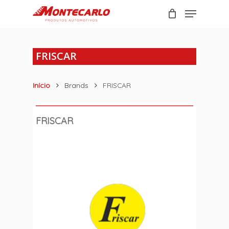
Skip
Menu
to
Carrinho
Close
main
Cart
content
FRISCAR
Início
Brands
FRISCAR
FRISCAR