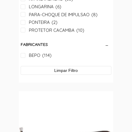
LONGARINA
(6)
PARA-CHOQUE DE IMPULSAO
(8)
PONTEIRA
(2)
PROTETOR CACAMBA
(10)
PROTETOR DA CACAMBA
(9)
FABRICANTES
PROTETOR DO PARA-CHOQUE
(5)
RACK
(1)
BEPO
(114)
SANTO ANTONIO
(30)
TRAVESSA
(1)
Limpar Filtro