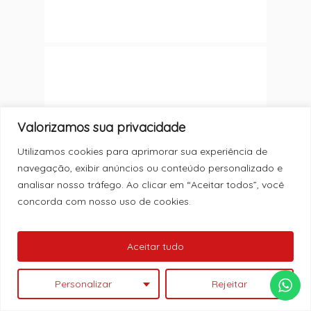
Valorizamos sua privacidade
Utilizamos cookies para aprimorar sua experiência de
navegação, exibir anúncios ou conteúdo personalizado e
analisar nosso tráfego. Ao clicar em “Aceitar todos”, você
concorda com nosso uso de cookies.
Nenhum produto no carrinho.
Aceitar tudo
Ver Catálogo
MC: 46378
Personalizar
Rejeitar
ESTRIBO TR4 03/15 OVAL PR C/KIT