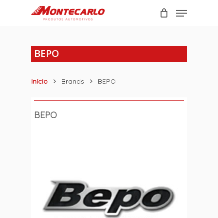
Skip
Menu
to
Carrinho
Close
main
Cart
content
BEPO
Início
Brands
BEPO
BEPO