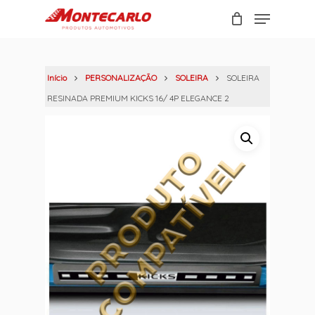
Skip
Menu
to
Carrinho
Close
main
Cart
content
Início
PERSONALIZAÇÃO
SOLEIRA
SOLEIRA
RESINADA PREMIUM KICKS 16/ 4P ELEGANCE 2