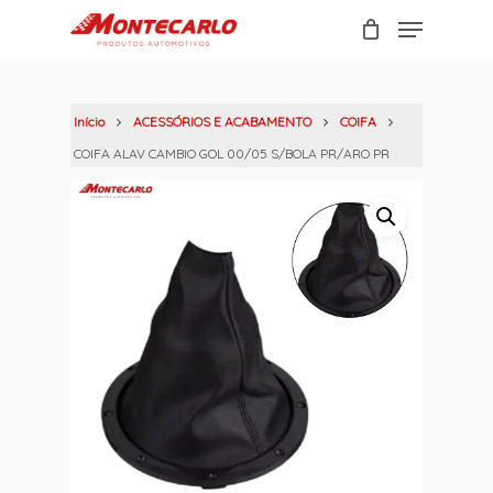
Skip
Menu
to
Carrinho
Close
main
Cart
content
Início
ACESSÓRIOS E ACABAMENTO
COIFA
COIFA ALAV CAMBIO GOL 00/05 S/BOLA PR/ARO PR