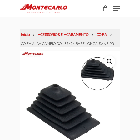
Skip
Menu
to
Carrinho
Close
main
Cart
content
Início
ACESSÓRIOS E ACABAMENTO
COIFA
COIFA ALAV CAMBIO GOL 87/94 BASE LONGA SANF PR