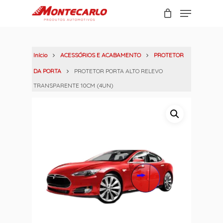
Skip
Menu
to
Carrinho
Close
main
Cart
content
Início
ACESSÓRIOS E ACABAMENTO
PROTETOR
DA PORTA
PROTETOR PORTA ALTO RELEVO
TRANSPARENTE 10CM (4UN)