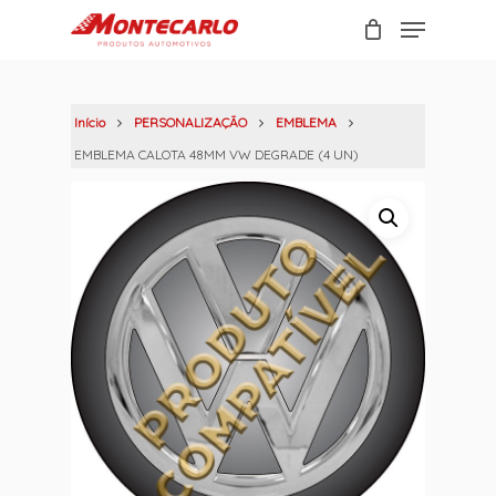
Skip
Menu
to
Carrinho
Close
main
Cart
content
Início
PERSONALIZAÇÃO
EMBLEMA
EMBLEMA CALOTA 48MM VW DEGRADE (4 UN)