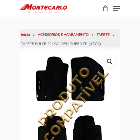
Skip
Menu
to
Carrinho
Close
main
Cart
content
Início
ACESSÓRIOS E ACABAMENTO
TAPETE
TAPETE PULSE 22/ GOLDEN RUBER PR (4 PCS)