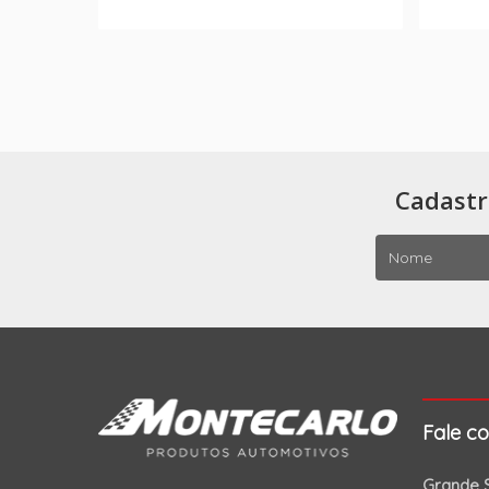
Cadastr
Fale c
Grande S