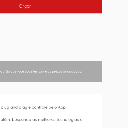
Orçar
padrão que você pode ter sobre os preços anunciados.
lug and play e controle pelo App.
 além, buscando as melhores tecnologias e