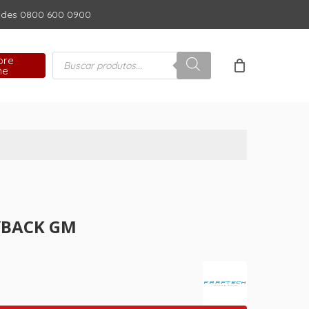
dades 0800 600 0900
Close
Cart
Pesquisar
pre
produtos
ne
YBACK GM