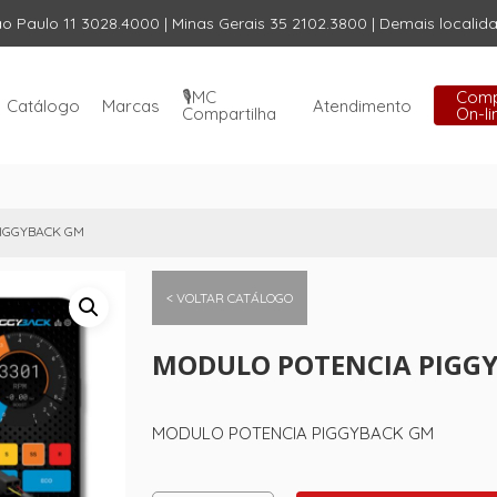
ão Paulo 11 3028.4000 | Minas Gerais 35 2102.3800 | Demais locali
Carrinho
🎙️MC
Com
Catálogo
Marcas
Atendimento
Compartilha
On-li
IGGYBACK GM
< VOLTAR CATÁLOGO
MODULO POTENCIA PIGG
MODULO POTENCIA PIGGYBACK GM