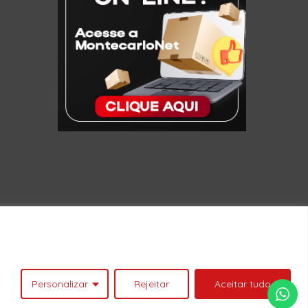
enhum produto no carrinho.
Ver Catálogo
Personalizar
Rejeitar
Aceitar tudo
facebook
linkedin
youtube
instagram
whatsapp
tiktok