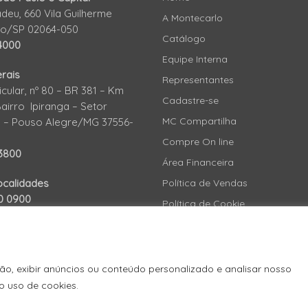
eu, 660 Vila Guilherme
A Montecarlo
lo/SP 02064-050
Catálogo
4000
Equipe Interna
rais
Representantes
icular, nº 80 – BR 381 – Km
Cadastre-se
Bairro Ipiranga – Setor
MC Compartilha
al – Pouso Alegre/MG 37556-
Compre On line
-3800
Área Financeira
ocalidades
Política de Vendas
0 0900
Política de Cookie
Politica de Privacidade
N
ão, exibir anúncios ou conteúdo personalizado e analisar nosso
o uso de cookies.