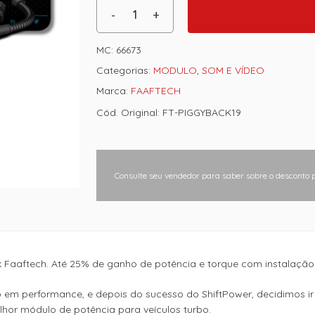
MC:
66673
Categorias:
MODULO
,
SOM E VÍDEO
Marca:
FAAFTECH
Cód. Original: FT-PIGGYBACK19
Consulte seu vendedor para saber sobre o desconto 
aaftech. Até 25% de ganho de potência e torque com instalação p
em performance, e depois do sucesso do ShiftPower, decidimos ir
hor módulo de potência para veículos turbo.