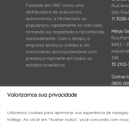
Fundada em 1987 como uma
Rua Amad
distribuidora de acessórios
São Pau
automotivos, a Montecarlo se
11 3028-
popularizou rapidamente no mercado,
Minas Ge
tornando-se respeitada e reconhecida
Rua Part
nacionalmente. Com o tempo, a
849,5 – 
empresa alcançou solidez e um
Industri
crescimento autossustentável com
348
presença marcante em todos os
35 2102
estados brasileiros.
Outras l
0800 60
Valorizamos sua privacidade
Utilizamos cookies para aprimorar sua experiência de navegaç
tráfego. Ao clicar em “Aceitar todos”, você concorda com noss
© 2026 Montecarlo.