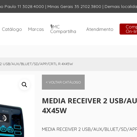
ão Paulo 11 3028.4000 | Minas Gerais 35 2102.3800 | Demais locali
Carrinho
🎙️MC
Com
Catálogo
Marcas
Atendimento
Compartilha
On-li
 2 USB/AUX/BLUET/SD/APP/CRTL R 4X45W
< VOLTAR CATÁLOGO
MEDIA RECEIVER 2 USB/A
4X45W
MEDIA RECEIVER 2 USB/AUX/BLUET/SD/AP