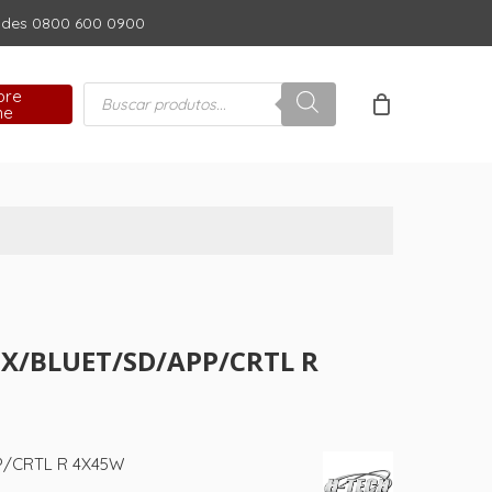
dades 0800 600 0900
Close
Cart
Pesquisar
pre
produtos
ne
UX/BLUET/SD/APP/CRTL R
P/CRTL R 4X45W