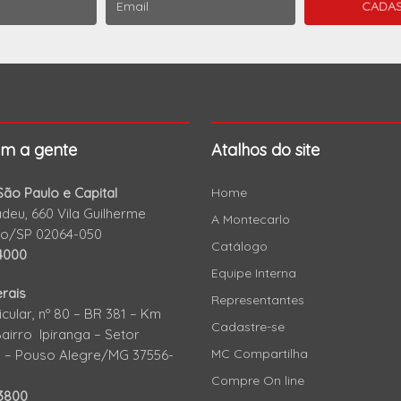
om a gente
Atalhos do site
ão Paulo e Capital
Home
eu, 660 Vila Guilherme
A Montecarlo
lo/SP 02064-050
Catálogo
4000
Equipe Interna
rais
Representantes
icular, nº 80 – BR 381 – Km
Cadastre-se
Bairro Ipiranga – Setor
MC Compartilha
al – Pouso Alegre/MG 37556-
Compre On line
-3800