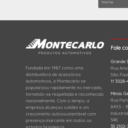
Fale c
Grande S
Fundada em 1987 como uma
Rua Amad
distribuidora de acessórios
São Pau
automotivos, a Montecarlo se
11 3028-
popularizou rapidamente no mercado,
Minas Ge
tornando-se respeitada e reconhecida
Rua Part
nacionalmente. Com o tempo, a
849,5 – 
empresa alcançou solidez e um
Industri
crescimento autossustentável com
348
presença marcante em todos os
35 2102
estados brasileiros.