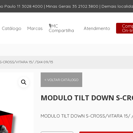
ão Paulo 11 3028.4000 | Minas Gerais 35 2102.3800 | Demais locali
Carrinho
🎙️MC
Com
Catálogo
Marcas
Atendimento
Compartilha
On-li
-CROSS/VITARA 15/ /SX4 09/15
< VOLTAR CATÁLOGO
MODULO TILT DOWN S-CRO
MODULO TILT DOWN S-CROSS/VITARA 15/ /