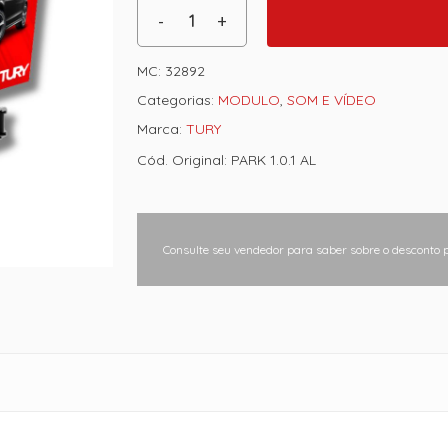
MC:
32892
Categorias:
MODULO
,
SOM E VÍDEO
Marca:
TURY
Cód. Original: PARK 1.0.1 AL
Consulte seu vendedor para saber sobre o desconto 