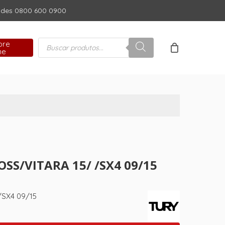
dades 0800 600 0900
Close
Cart
Pesquisar
pre
produtos
ne
SS/VITARA 15/ /SX4 09/15
SX4 09/15