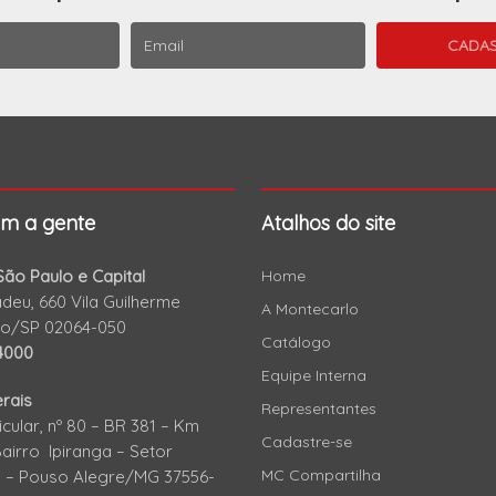
om a gente
Atalhos do site
ão Paulo e Capital
Home
eu, 660 Vila Guilherme
A Montecarlo
lo/SP 02064-050
Catálogo
4000
Equipe Interna
rais
Representantes
icular, nº 80 – BR 381 – Km
Cadastre-se
Bairro Ipiranga – Setor
MC Compartilha
al – Pouso Alegre/MG 37556-