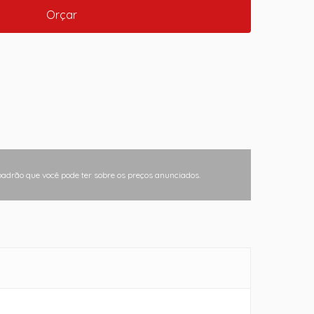
Orçar
padrão que você pode ter sobre os preços anunciados.