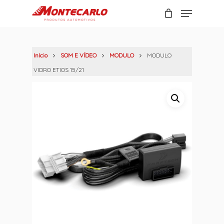
Skip
Menu
to
Carrinho
Close
main
Cart
content
Início
SOM E VÍDEO
MODULO
MODULO
VIDRO ETIOS 15/21