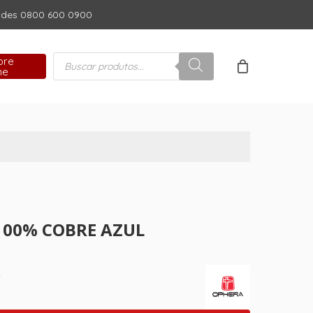
dades 0800 600 0900
Close
Cart
Pesquisar
pre
produtos
ne
00% COBRE AZUL
L