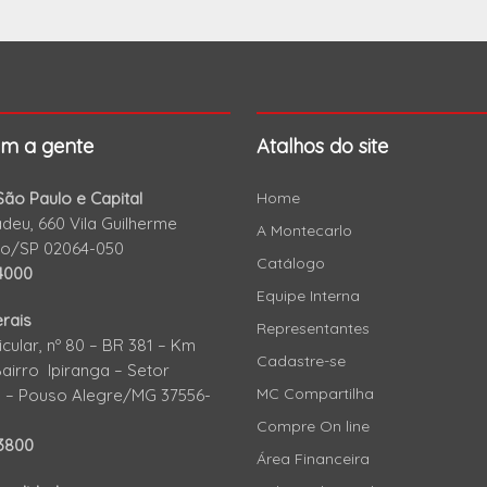
om a gente
Atalhos do site
ão Paulo e Capital
Home
eu, 660 Vila Guilherme
A Montecarlo
lo/SP 02064-050
Catálogo
4000
Equipe Interna
rais
Representantes
icular, nº 80 – BR 381 – Km
Cadastre-se
Bairro Ipiranga – Setor
MC Compartilha
al – Pouso Alegre/MG 37556-
Compre On line
-3800
Área Financeira