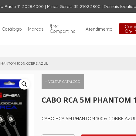
ão Paulo 11 3028.4000 | Minas Gerais 35 2102.3800 | Demais locali
Carrinho
🎙️MC
Com
Catálogo
Marcas
Atendimento
Compartilha
On-li
PHANTOM 100% COBRE AZUL
< VOLTAR CATÁLOGO
CABO RCA 5M PHANTOM 1
CABO RCA 5M PHANTOM 100% COBRE AZU