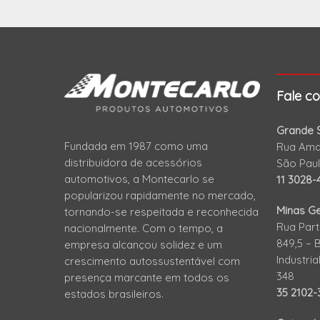
Fale c
Grande S
Fundada em 1987 como uma
Rua Amad
distribuidora de acessórios
São Pau
automotivos, a Montecarlo se
11 3028-
popularizou rapidamente no mercado,
Minas Ge
tornando-se respeitada e reconhecida
Rua Part
nacionalmente. Com o tempo, a
849,5 – 
empresa alcançou solidez e um
Industri
crescimento autossustentável com
348
presença marcante em todos os
35 2102
estados brasileiros.