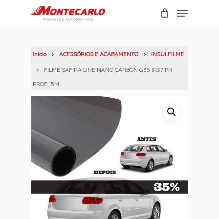
Skip
Menu
to
Carrinho
Close
main
Cart
content
Início
ACESSÓRIOS E ACABAMENTO
INSULFILME
FILME SAFIRA LINE NANO CARBON G35 IR37 PR
PROF 15M