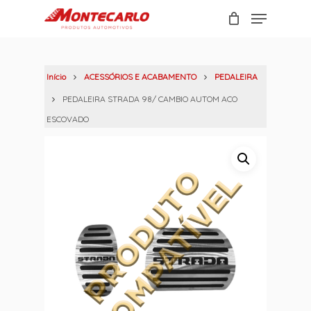
Skip
Menu
to
Carrinho
Close
main
Cart
content
Início
ACESSÓRIOS E ACABAMENTO
PEDALEIRA
PEDALEIRA STRADA 98/ CAMBIO AUTOM ACO
ESCOVADO